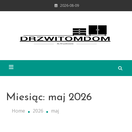
Skip
2026-08-09
to
content
DrzwiTomDom
Miesiąc:
maj 2026
Home
2026
maj