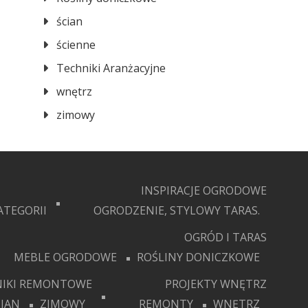
ścian
ścienne
Techniki Aranżacyjne
wnętrz
zimowy
INSPIRACJE OGRODOWE
ATEGORII
OGRODZENIE, STYLOWY TARAS.
OGRÓD I TARAS
MEBLE OGRODOWE
ROŚLINY DONICZKOWE
IKI REMONTOWE
PROJEKTY WNĘTRZ
CIAN
ZIMOWY
REMONTY
WNĘTRZ