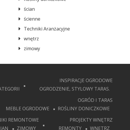
ścian
ścienne
Techniki Aranżacyjne
wnętrz
zimowy
INSPIRACJE OGRODOWE
ATEGORII
OGRODZENIE, STYLOWY TARAS.
OGRÓD I TARAS
MEBLE OGRODOWE
ROŚLINY DONICZKOWE
IKI REMONTOWE
PROJEKTY WNĘTRZ
CIAN
ZIMOWY
REMONTY
WNĘTRZ