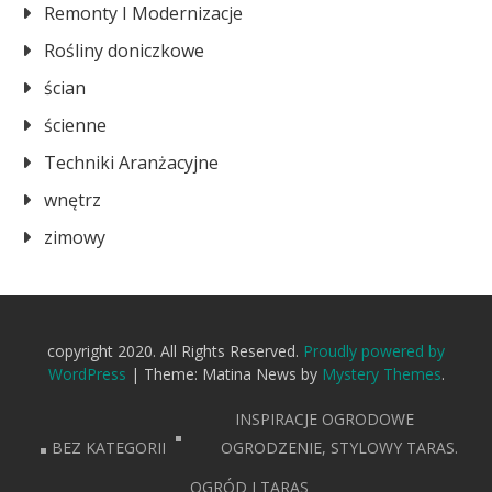
Remonty I Modernizacje
Rośliny doniczkowe
ścian
ścienne
Techniki Aranżacyjne
wnętrz
zimowy
copyright 2020. All Rights Reserved.
Proudly powered by
WordPress
|
Theme: Matina News by
Mystery Themes
.
INSPIRACJE OGRODOWE
BEZ KATEGORII
OGRODZENIE, STYLOWY TARAS.
OGRÓD I TARAS