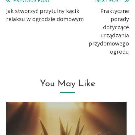
PREVIOUS POST
NEXT POST
Read
Jak stworzyć przytulny kącik
Praktyczne
more
relaksu w ogrodzie domowym
porady
articles
dotyczące
urządzania
przydomowego
ogrodu
You May Like