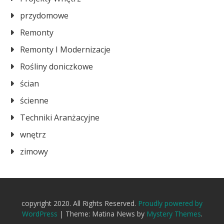
przydomowe
Remonty
Remonty I Modernizacje
Rośliny doniczkowe
ścian
ścienne
Techniki Aranżacyjne
wnętrz
zimowy
copyright 2020. All Rights Reserved.
Proudly powered by
WordPress
|
Theme: Matina News by
Mystery Themes
.