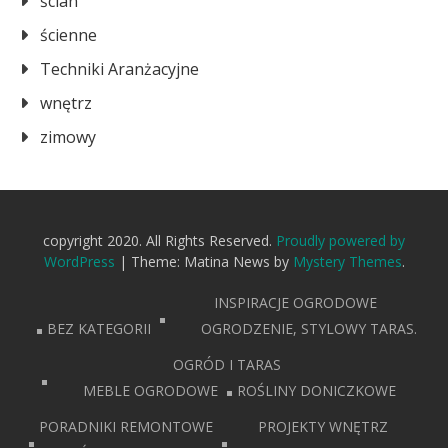
ścian
ścienne
Techniki Aranżacyjne
wnętrz
zimowy
copyright 2020. All Rights Reserved.
Proudly powered by
WordPress
|
Theme: Matina News by
Mystery Themes
.
INSPIRACJE OGRODOWE
BEZ KATEGORII
OGRODZENIE, STYLOWY TARAS.
OGRÓD I TARAS
MEBLE OGRODOWE
ROŚLINY DONICZKOWE
PORADNIKI REMONTOWE
PROJEKTY WNĘTRZ