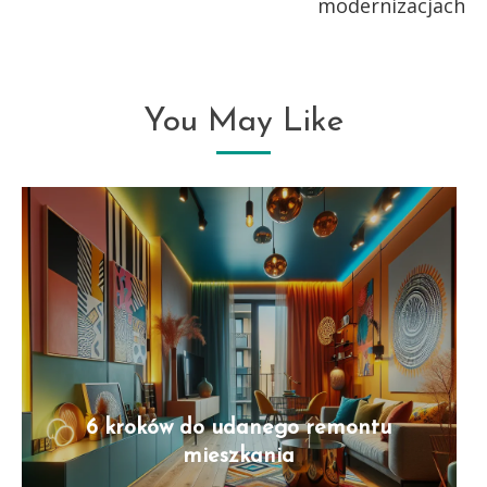
modernizacjach
You May Like
6 kroków do udanego remontu
mieszkania