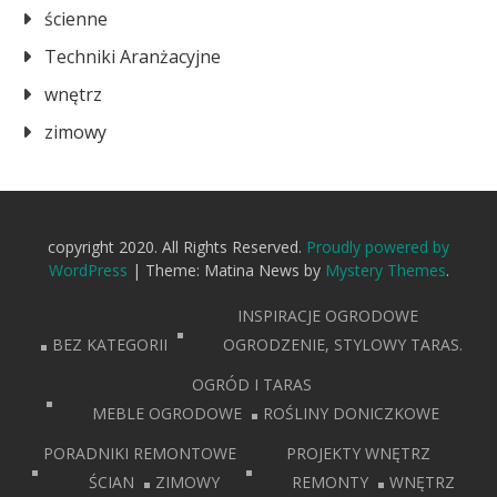
ścienne
Techniki Aranżacyjne
wnętrz
zimowy
copyright 2020. All Rights Reserved.
Proudly powered by
WordPress
|
Theme: Matina News by
Mystery Themes
.
INSPIRACJE OGRODOWE
BEZ KATEGORII
OGRODZENIE, STYLOWY TARAS.
OGRÓD I TARAS
MEBLE OGRODOWE
ROŚLINY DONICZKOWE
PORADNIKI REMONTOWE
PROJEKTY WNĘTRZ
ŚCIAN
ZIMOWY
REMONTY
WNĘTRZ