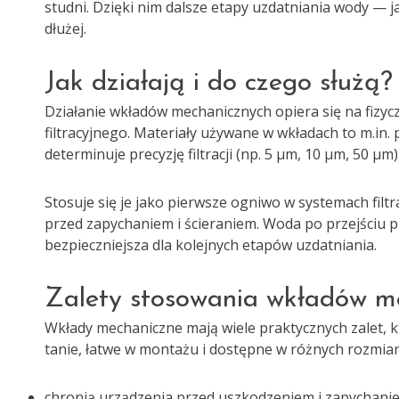
studni. Dzięki nim dalsze etapy uzdatniania wody — ja
dłużej.
Jak działają i do czego służą?
Działanie wkładów mechanicznych opiera się na fizyc
filtracyjnego. Materiały używane w wkładach to m.in. p
determinuje precyzję filtracji (np. 5 µm, 10 µm, 50 µm)
Stosuje się je jako pierwsze ogniwo w systemach filtr
przed zapychaniem i ścieraniem. Woda po przejściu pr
bezpieczniejsza dla kolejnych etapów uzdatniania.
Zalety stosowania wkładów m
Wkłady mechaniczne mają wiele praktycznych zalet, k
tanie, łatwe w montażu i dostępne w różnych rozmiarac
chronią urządzenia przed uszkodzeniem i zapychani