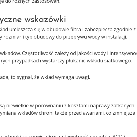
je do różnych zastosowań.
tyczne wskazówki
ad umieszcza się w obudowie filtra i zabezpiecza zgodnie z
y rozmiar i typ obudowy do przepływu wody w instalacji.
kładów. Częstotliwość zależy od jakości wody i intensywno
órych przypadkach wystarczy płukanie wkładu siatkowego.
spada, to sygnał, że wkład wymaga uwagi.
są niewielkie w porównaniu z kosztami naprawy zatkanych
wymiana wkładów chroni także przed awariami, co zmniejsza
ze rachunki za serwis, dłuższa żywotność sprzętów AGD i