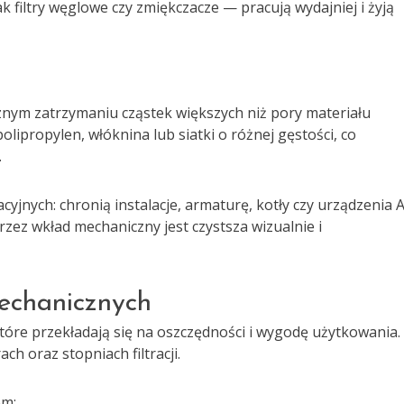
k filtry węglowe czy zmiękczacze — pracują wydajniej i żyją
znym zatrzymaniu cząstek większych niż pory materiału
olipropylen, włóknina lub siatki o różnej gęstości, co
.
acyjnych: chronią instalacje, armaturę, kotły czy urządzenia
zez wkład mechaniczny jest czystsza wizualnie i
echanicznych
tóre przekładają się na oszczędności i wygodę użytkowania.
h oraz stopniach filtracji.
em;