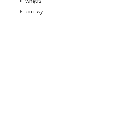
wnętrz
zimowy