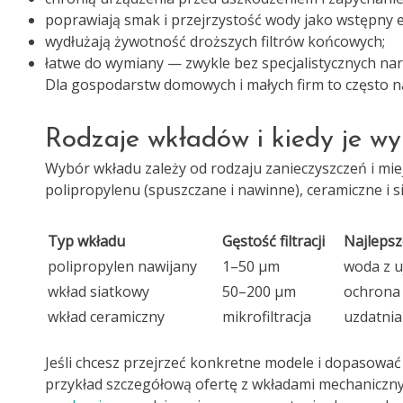
poprawiają smak i przejrzystość wody jako wstępny e
wydłużają żywotność droższych filtrów końcowych;
łatwe do wymiany — zwykle bez specjalistycznych nar
Dla gospodarstw domowych i małych firm to często n
Rodzaje wkładów i kiedy je w
Wybór wkładu zależy od rodzaju zanieczyszczeń i miejs
polipropylenu (spuszczane i nawinne), ceramiczne i s
Typ wkładu
Gęstość filtracji
Najlepsz
polipropylen nawijany
1–50 µm
woda z u
wkład siatkowy
50–200 µm
ochrona 
wkład ceramiczny
mikrofiltracja
uzdatnia
Jeśli chcesz przejrzeć konkretne modele i dopasować
przykład szczegółową ofertę z wkładami mechaniczn