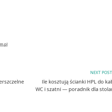
m.pl
NEXT POS
rszczelne
Ile kosztują ścianki HPL do ka
WC i szatni — poradnik dla stola