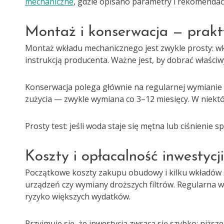
mechaniczne
, gdzie opisano parametry i rekomendac
Montaż i konserwacja — prak
Montaż wkładu mechanicznego jest zwykle prosty: wkł
instrukcją producenta. Ważne jest, by dobrać właściw
Konserwacja polega głównie na regularnej wymianie w
zużycia — zwykle wymiana co 3–12 miesięcy. W niekt
Prosty test: jeśli woda staje się mętna lub ciśnienie 
Koszty i opłacalność inwestycji
Początkowe koszty zakupu obudowy i kilku wkładów 
urządzeń czy wymiany droższych filtrów. Regularna 
ryzyko większych wydatków.
Przyjmuje się, że inwestycja zwraca się szybko: niżs