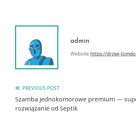
admin
Website
https://drzwi-tomdo
PREVIOUS POST
Read
Szamba jednokomorowe premium — supe
more
rozwiązanie od Septik
articles