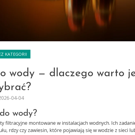
EZ KATEGORII
o wody — dlaczego warto j
ybrać?
2026-04-04
 do wody?
y filtracyjne montowane w instalacjach wodnych. Ich zadan
u, rdzy czy zawiesin, które pojawiają się w wodzie z sieci lu