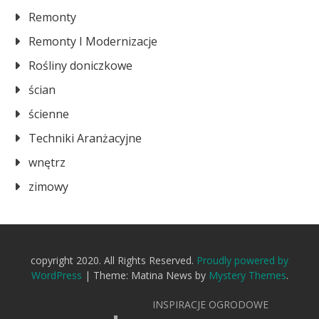
Remonty
Remonty I Modernizacje
Rośliny doniczkowe
ścian
ścienne
Techniki Aranżacyjne
wnętrz
zimowy
copyright 2020. All Rights Reserved.
Proudly powered by
WordPress
|
Theme: Matina News by
Mystery Themes
.
INSPIRACJE OGRODOWE