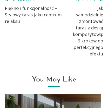
Read
Piękno i funkcjonalność –
Jak
more
Stylowy taras jako centrum
samodzielnie
articles
relaksu
zmontować
taras z deską
kompozytową:
6 kroków do
perfekcyjnego
efektu
You May Like