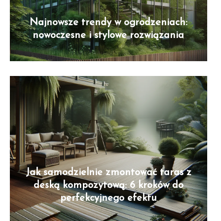
Najnowsze trendy w ogrodzeniach:
nowoczesne i stylowe rozwiązania
Jak samodzielnie zmontować taras z
deską kompozytową: 6 kroków do
perfekcyjnego efektu